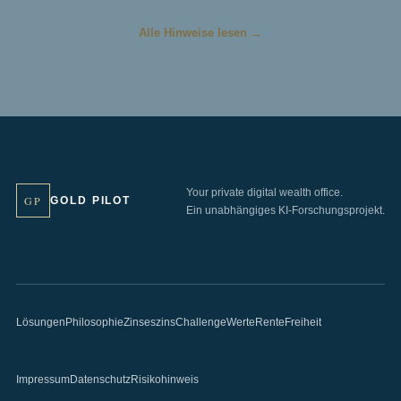
Alle Hinweise lesen →
Your private digital wealth office.
GP
GOLD PILOT
Ein unabhängiges KI-Forschungsprojekt.
Lösungen
Philosophie
Zinseszins
Challenge
Werte
Rente
Freiheit
Impressum
Datenschutz
Risikohinweis