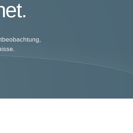
net.
ktbeobachtung,
nisse.