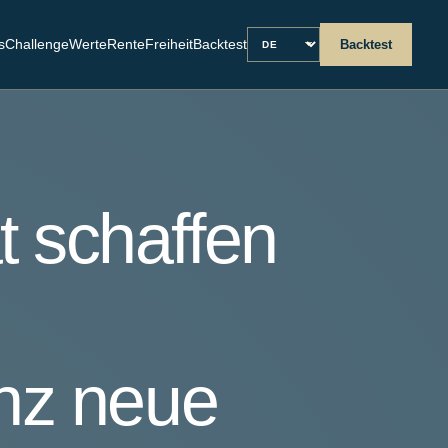
Sprache
s
Challenge
Werte
Rente
Freiheit
Backtest
Backtest
t schaffen
enz neue