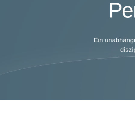
Per
Ein unabhängi
diszi