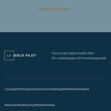
Alle Hinweise lesen →
Your private digital wealth office.
GP
GOLD PILOT
Ein unabhängiges KI-Forschungsprojekt.
Lösungen
Philosophie
Zinseszins
Challenge
Werte
Rente
Freiheit
Impressum
Datenschutz
Risikohinweis