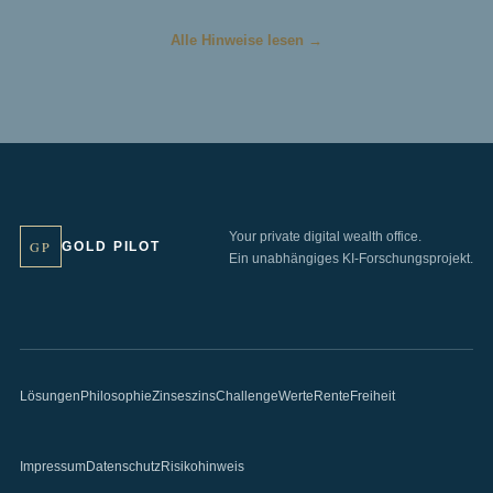
Alle Hinweise lesen →
Your private digital wealth office.
GP
GOLD PILOT
Ein unabhängiges KI-Forschungsprojekt.
Lösungen
Philosophie
Zinseszins
Challenge
Werte
Rente
Freiheit
Impressum
Datenschutz
Risikohinweis