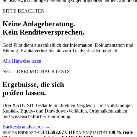
Selbstverwirklichung
Anerkennung
Zugehörigkeit
Sicherheit
Grundbedü
BITTE BEACHTEN
Keine Anlageberatung.
Kein Renditeversprechen.
Gold Pilot dient ausschließlich der Information, Dokumentation und
Bildung. Kapitalverlust bis hin zum Totalverlust ist möglich.
Alle Hinweise lesen →
NEU · DREI MT5-BACKTESTS
Ergebnisse, die sich
prüfen lassen.
Drei XAUUSD-Testläufe im direkten Vergleich – mit vollständigen
Kapital-, Equity- und Drawdown-Verläufen, Originalkennzahlen
und wissenschaftlicher Einordnung.
Backtests analysieren →
383.692,67 CHF
100 % reale
BESTES ENDKAPITAL
DATENQUALITÄT