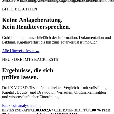
Selbstverwirklichung
Anerkennung
Zugehörigkeit
Sicherheit
Grundbedü
BITTE BEACHTEN
Keine Anlageberatung.
Kein Renditeversprechen.
Gold Pilot dient ausschließlich der Information, Dokumentation und
Bildung. Kapitalverlust bis hin zum Totalverlust ist möglich.
Alle Hinweise lesen →
NEU · DREI MT5-BACKTESTS
Ergebnisse, die sich
prüfen lassen.
Drei XAUUSD-Testläufe im direkten Vergleich – mit vollständigen
Kapital-, Equity- und Drawdown-Verläufen, Originalkennzahlen
und wissenschaftlicher Einordnung.
Backtests analysieren →
383.692,67 CHF
100 % reale
BESTES ENDKAPITAL
DATENQUALITÄT