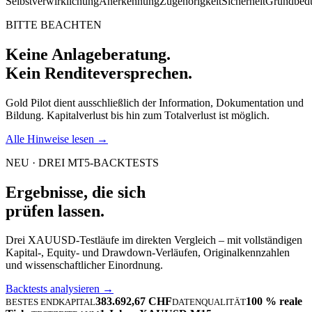
Selbstverwirklichung
Anerkennung
Zugehörigkeit
Sicherheit
Grundbedü
BITTE BEACHTEN
Keine Anlageberatung.
Kein Renditeversprechen.
Gold Pilot dient ausschließlich der Information, Dokumentation und
Bildung. Kapitalverlust bis hin zum Totalverlust ist möglich.
Alle Hinweise lesen →
NEU · DREI MT5-BACKTESTS
Ergebnisse, die sich
prüfen lassen.
Drei XAUUSD-Testläufe im direkten Vergleich – mit vollständigen
Kapital-, Equity- und Drawdown-Verläufen, Originalkennzahlen
und wissenschaftlicher Einordnung.
Backtests analysieren →
383.692,67 CHF
100 % reale
BESTES ENDKAPITAL
DATENQUALITÄT