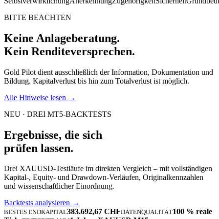
Selbstverwirklichung
Anerkennung
Zugehörigkeit
Sicherheit
Grundbedü
BITTE BEACHTEN
Keine Anlageberatung.
Kein Renditeversprechen.
Gold Pilot dient ausschließlich der Information, Dokumentation und
Bildung. Kapitalverlust bis hin zum Totalverlust ist möglich.
Alle Hinweise lesen →
NEU · DREI MT5-BACKTESTS
Ergebnisse, die sich
prüfen lassen.
Drei XAUUSD-Testläufe im direkten Vergleich – mit vollständigen
Kapital-, Equity- und Drawdown-Verläufen, Originalkennzahlen
und wissenschaftlicher Einordnung.
Backtests analysieren →
383.692,67 CHF
100 % reale
BESTES ENDKAPITAL
DATENQUALITÄT